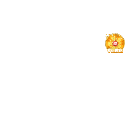
的联结。这种管理方式可能导致部分球员感到压力，
从而影响他们在比赛中的发挥。当面对困难局面时，
如果不能保持良好的心理状态，就容易出现失误或低
迷表现。
3、临场应变能力
临场应变能力是教练判断智慧的重要体现，也是决定
比赛胜负的一项关键因素。乌度卡凭借其敏锐的洞察
力，在比赛过程中常常能迅速识别问题并采取果断措
施。他会根据场上的形势变化及时调整人员配置和战
术安排，使得球队始终保持竞争力。例如，当发现某
名主力无法正常发挥时，他能迅速作出换人决定，以
确保阵容稳健。
相比而言，芬奇在临场应变方面则稍显不足。在一些