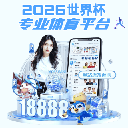
注册入口
全天更新 ·
九游官方入口
赛事实时同步
无论您身在何处，
九游官方入口APP
为您带来高
速、高清、稳定的观赛体验。
下载客户端
网页端访问