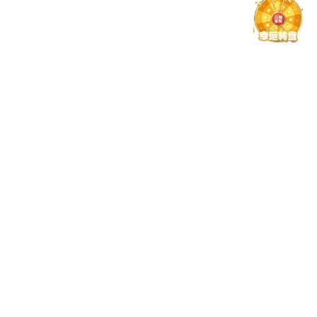
最后，从历史来看，哈维与俱乐部之间存在深厚感
情，这让他更加了解迈阿密这支球队所需的发展方
向。他能够快速适应并形成自己的战术体系，为球队
带来新的气象，这一优势让他备受关注。
3、对球队未来发展的影响
无论是马斯切拉诺还是即将上任的哈维，他们对球队
未来发展都有着显著影响。首先，在战略层面上，两
位教练以不同方式处理的问题，将直接关系到俱乐部
在未来赛季中的表现。如果能够顺利过渡，将有助于
提升队伍凝聚力与竞技状态。
其次，在人员调整方面，新老交替必然伴随着一定风
险。而哈维因其年轻化思路，有望有效解决这一难
题，通过合理配置资源与人员组合，实现团队的新生