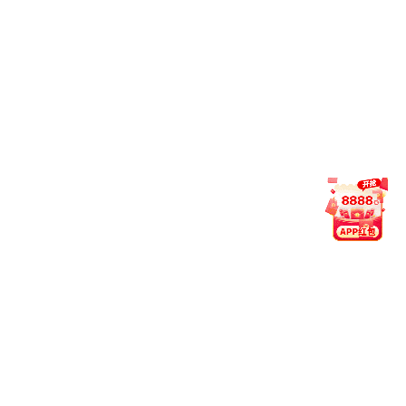
机与活力。
最后，从长远来看，无论是战绩还是文化建设，都需
要以科学管理为基础。如果能够结合二者优势，将会
为俱乐部未来发展奠定稳固基础，让迈阿密在竞争激
烈的大环境中脱颖而出。
4、媒体与球迷反应
关于马斯切拉诺离任及哈维接手的话题，引起了广泛
关注。许多媒体对此进行了深入报道，不同观点相互
碰撞，为读者提供多角度的信息解读。一些评论家指
出，这是时代变迁下的一次必要选择，而另一些则表
达了对旧时代结束的不舍之情。
与此同时，球迷们对于此事也发表了不同看法。一部
分忠实粉丝支持哈维，希望看到他带领团队走向辉