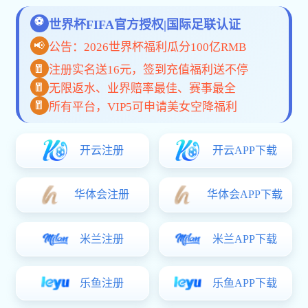
专家解析迈阿密马斯切拉诺离任原
因理想接班人选哈维引发热议