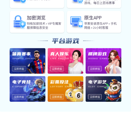
更为丰富的大赛经验，但森林狼近年来也逐步崛起，
其年轻球员逐渐成熟，因此双方势均力敌，为比赛增
添了更多的不确定性。
2、戈贝尔与约基奇的较量
在此场对决中，戈贝尔与约基奇之间的直接较量无疑
是最受瞩目的焦点之一。作为联盟顶尖内线防守者，
戈贝尔以其卓越的盖帽能力和篮板保护著称。他能够
限制对方得分手在禁区内的发展空间，而这正是面对
约基奇这样的全能型大个子时至关重要的一环。
另一方面，约基奇则以其超高篮球智商和传球能力闻
名。在进攻端，他不仅可以轻松得分，还能通过精准
传球帮助队友创造机会。因此，在防守上如何有效遏
制住他的发挥，将直接决定比赛走势。而戈贝尔若能