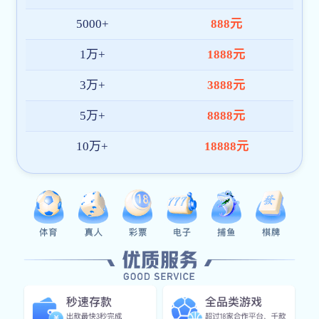
首先，我们需要分析森林狼和掘金这两支球队在本赛
季的整体表现。森林狼在常规赛中展现出了强大的竞
争力，他们具备了一支优秀球队所需的各项素质，包
括攻击火力和防守能力。他们在主场作战时表现尤为
突出，这不仅增强了球队士气，也为他们提供了良好
的竞技环境。
相比之下，掘金同样是一支不容小觑的球队，尤其是
他们拥有像约基奇这样具备MVP水准的核心球员。在
本赛季中，掘金凭借其出色的团队配合和稳定性，一
直处于西部前列。这种整体实力上的差距可能会直接
影响到双方在季后赛中的发挥。
整体来看，两队在攻防两端都有各自独特之处，而这
种对比也让即将到来的比赛充满悬念。尽管掘金有着