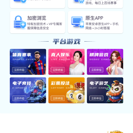
和给予球员必要的心理辅导，使得整个团队保持着积
极向上的态度。这种氛围无疑促进了球员间情感上的
联系，让大家愿意为了共同目标而奋力拼搏。
2、训练强度明显增加
随着士气提升，球队在训练中的强度也随之增加。周
琦表示，为了适应越来越激烈的比赛节奏，教练组设
计了一系列高强度、高密度的训练项目。这些项目不
仅锻炼球员身体素质，还提升了他们对抗能力和技战
术水平。
尤其是在体能训练方面，周琦提到，全队都投入了更
多精力来提高耐力和爆发力。通过高强度间歇训练等
方法，每位球员都感受到了身体极限被不断突破后的
成就感。同时，这样的训练方式也帮助他们快速适应