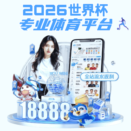
注册入口
全天更新 ·
九游官方入口
赛事实时同步
无论您身在何处，
九游官方入口APP
为您带来高
速、高清、稳定的观赛体验。
下载客户端
网页端访问