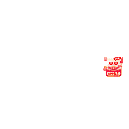
少球员逐渐领悟到了如何根据场上局势灵活调整自己
的角色与任务。这种适应能力让球队能够针对不同对
手制定相应策略，从而提高整体竞技水平。
此外，加强沟通也是提升执行力的重要手段。在日常
训练中，通过增设小组讨论环节，让每位成员都有机
会表达自己的想法与建议，使得全队形成一个统一且
明确的发展方向，这对于技战术落实至关重要。
4、心理素质全面增强
除了身体素质和技战术层面的提升外，周琦特别强调
心理素质的重要性。在职业体育中，自信心往往是决
定胜负的一项关键因素。因此，他认为，全队需要重
视心理建设，通过专业课题讲座及心理辅导来提高每
位成员面临压力时处理问题的方法。