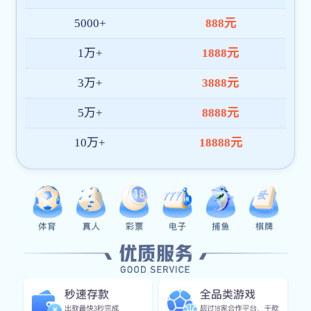
1、团队士气显著提升
在周琦看来，球队士气是影响整体表现的重要因素。
在经过一段时间的磨合后，队员们之间建立起了更深
厚的信任关系，这种信任直接体现在场上的配合默契
上。通过不断地交流和相互支持，球员们更加团结一
致，共同面对挑战。
此外，周琦提到，在高压环境下取得的一些小胜利极
大地鼓舞了队伍士气。这些胜利不仅让队员们看到了
努力付出的成果，也增强了他们对未来比赛的期待与
信心。每当球队获得成功时，那种集体欢庆所带来的
正能量无疑是推动大家继续前进的重要动力。
最后，教练组也发挥了关键作用，通过及时调整战术