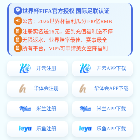
周琦谈球队精神状态和训练强度逐
步提升的积极变化