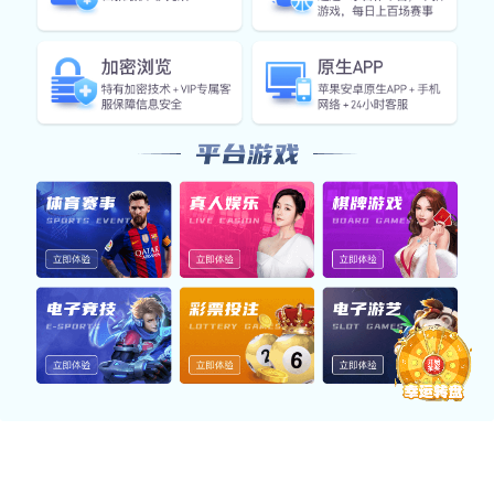
得了令人瞩目的胜利。
除了团队合作之外，马刺队还具备了一定深度。替补
球员们能够有效地支持主力阵容，这让球队在体能管
理上有了更多选择。因此，即使在经历伤病或状态起
伏时，他们仍然能够保持较高水准，这也是他们目前
排名靠前的重要原因之一。
2、雷霆尚未完全成型
相比之下，雷霆队在新赛季中的表现则显得稍逊一
筹。尽管他们拥有几位极具潜力的年轻球员，但球队
整体仍处于磨合阶段。由于人员变动频繁以及战术体
系尚未完全建立，雷霆队在比赛中常常会出现配合不
畅的问题，这直接影响到了他们的比赛结果。
此外，由于伤病困扰和阵容调整，雷霆的首发阵容并