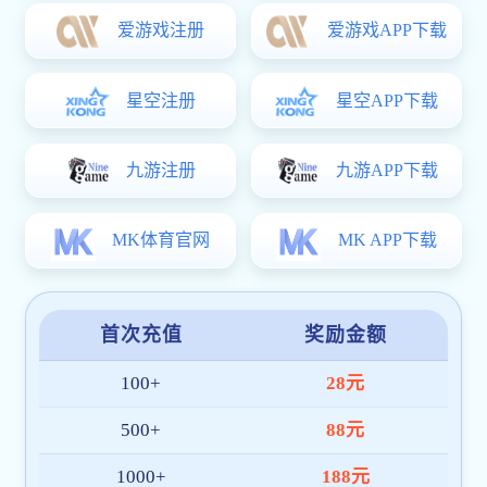
2026-06-12 22:42
19 次阅读
首页
/
体育资讯
本文将围绕“马刺展现强大实力，雷霆尚未完全成型，
杰伦威缺阵影响明显”这一主题进行深入分析。首先，
我们将探讨马刺团队在赛季初的表现，如何通过精湛
的战术和出色的球员发挥展现出强大的竞争力。接
着，将分析雷霆队在新赛季中所面临的挑战，以及球
队尚未完全成型所导致的一系列问题。此外，我们还
将重点关注杰伦·威廉姆斯因伤缺阵对雷霆队的重要影
响，并讨论其对球队整体表现的负面作用。最后，结
合各方面观察与数据进行总结，以呈现出当前NBA赛
季的一些重要趋势与变化。