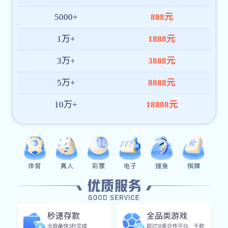
比较及其对各自球队的重要性。
1、皮尔斯对马刺防守的看法
作为一名退役球员，皮尔斯对当前联盟中的球队防守
有着独特见解。他指出，马刺队在防守端虽然拥有丰
富经验，但面对年轻且灵活的进攻者时仍显得略显不
足。尤其是在轮转速度和反应能力方面，马刺队需要
进一步提升，以确保能够有效地遏制对手得分。
此外，皮尔斯还提到马刺队的一些防守策略，比如使
用区域联防等战术。然而，他认为这些策略在面对像
亚历山大这样的突破型后卫时难以产生预期效果，因
为对方能够轻松找到空档并制造投篮机会。这使得马
刺必须重新审视他们的防守体系，以适应现代篮球快