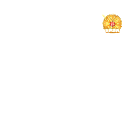
合理选择。在此基础上，如果他能够继续加强三分投
射能力，将会更加全面，不仅能够自己得分，还能为
其他队友创造机会。
总之，从长期来看，亚历山大的成长可能会成为影响
西部竞争格局的重要因素，而他的进步将直接关系到
球队未来的发展方向。
3、布伦森进攻端优势
相比于亚历山大而言，布伦森在进攻端展现出了更为
全面和成熟的一面。他不仅擅长持球进攻，还具备优
秀的无球跑位技巧，使得自己始终处于良好的得分位
置。此外，他善于利用掩护来创造空间，为自己的出
手提供便利，这种战术意识使他能有效地参与到球队
战术当中。