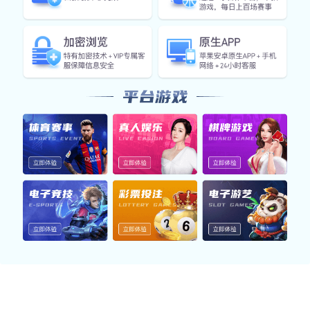
速变化的发展趋势。
综上所述，皮尔斯认为马刺在防守上的短板可能会影
响他们整体战绩，因此需要尽快调整策略，以增强抵
御强队攻击的能力。
2、亚历山大的发展潜力
作为一名年轻球员，亚历山大展现出了极高的发展天
赋与潜力。他不仅具备出色的控球与突破能力，还能
在关键时刻站出来承担责任。因此，在很多专家看
来，他是未来数年内可以成为联盟明星之一的重要候
选人。
与此同时，亚历山大的身高与臂展使他即便是在面对
高强度防守时也能顺利完成投篮。此外，他对于比赛
节奏的把控也愈加成熟，这让他能在不同情况下作出